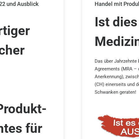
22 und Ausblick
Handel mit Produ
Ist die
rtiger
Medizi
icher
Das über Jahrzehnte 
Agreements (MRA – dt
Anerkennung), zwisc
(CH) einerseits und d
Schwanken geraten!
Produkt-
tes für