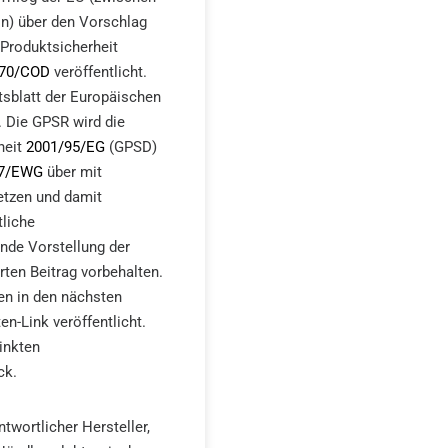
n) über den Vorschlag
 Produktsicherheit
170/COD
veröffentlicht.
tsblatt der Europäischen
 Die GPSR wird die
heit
2001/95/EG
(GPSD)
57/EWG
über mit
etzen und damit
tliche
ende Vorstellung der
ten Beitrag vorbehalten.
n in den nächsten
-Link veröffentlicht.
inkten
ck.
twortlicher Hersteller,