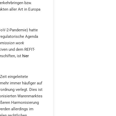
erkehrbringen bzw.
kten aller Art in Europa
CoV-2-Pandemie) hatte
regulatorische Agenda
mission work
tiven und dem REFIT-
schiften, ist
hier
Zeit eingeleitete
mehr immer häufiger auf
ordnung verlegt. Dies ist
monisierten Warenmarktes
rößeren Harmonisierung
erden allerdings im
alen rechtlichen