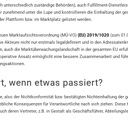
ch unterschiedlich zuständige Behörden), auch Fulfillment-Dienstleis
 zunehmend unter die Lupe und kontrollieren die Einhaltung der ge
der Plattform bzw. im Marktplatz gelistet werden.
 neuen Marktaufsichtsverordnung (MÜ-VO)
(EU) 2019/1020
(zum 01.0
 Akteure nicht nur erstmals legaldefiniert und in den Adressatenkre
auch die Marktüberwachungslandschaft in der gesamten EU erfuhr
operative Ansatz ermöglicht eine bessere Zusammenarbeit und führ
ungsaktionen.
t, wenn etwas passiert?
e, also der Nichtkonformität bzw. bestätigten Nichteinhaltung der g
bliche Konsequenzen für Verantwortliche nach sich ziehen. Diese 
ch deren Vertreter, z.B. in Gestalt als Geschäftsführer, Abteilungsle