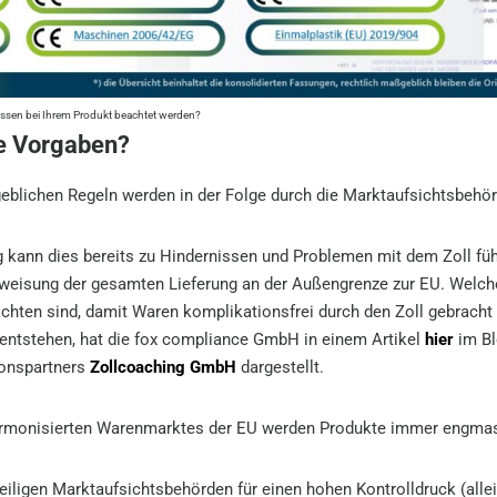
ssen bei Ihrem Produkt beachtet werden?
ie Vorgaben?
eblichen Regeln werden in der Folge durch die Marktaufsichtsbehörd
 kann dies bereits zu Hindernissen und Problemen mit dem Zoll fü
Abweisung der gesamten Lieferung an der Außengrenze zur EU. Welch
chten sind, damit Waren komplikationsfrei durch den Zoll gebrach
entstehen, hat die fox compliance GmbH in einem Artikel
hier
im Bl
ionspartners
Zollcoaching GmbH
dargestellt.
armonisierten Warenmarktes der EU werden Produkte immer engmasch
eiligen Marktaufsichtsbehörden für einen hohen Kontrolldruck (alle