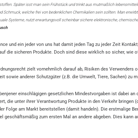
stoffen. Später isst man sein Frühstück und trinkt aus mutmaßlich lebensmittel
d Schmuck, welche frei von bedenklichen Chemikalien sein sollten. Man erwirbt 
uale Systeme, nutzt erwartungsvoll scheinbar sichere elektronische, chemisch
usch
nce und ein jeder von uns hat damit jeden Tag zu jeder Zeit Kontakt,
 auf die sicheren Produkte. Doch sind diese wirklich so sicher, wie o
rdnungsrecht zielt vornehmlich darauf ab, Risiken des Verwenders od
it sowie anderer Schutzgüter (z.B. die Umwelt, Tiere, Sachen) zu m
ebenjener einschlägigen gesetzlichen Mindestvorgaben ist dabei an 
rt, die unter ihrer Verantwortung Produkte in den Verkehr bringen (
der Folge am Markt bereitstellen (damit handeln). Die erstmalige Be
ikel geschäftsmäßig zum ersten Mal an andere abgeben. Dies kann a